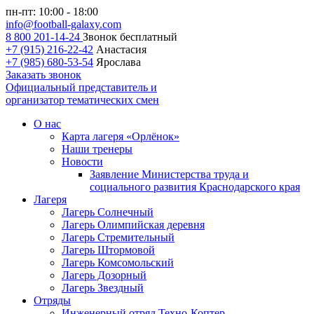
пн-пт: 10:00 - 18:00
info@football-galaxy.com
8 800 201-14-24
Звонок бесплатный
+7 (915) 216-22-42
Анастасия
+7 (985) 680-53-54
Ярослава
Заказать звонок
Официальный представитель и
организатор тематических смен
О нас
Карта лагеря «Орлёнок»
Наши тренеры
Новости
Заявление Министерства труда и
социального развития Краснодарского края
Лагеря
Лагерь Солнечный
Лагерь Олимпийская деревня
Лагерь Стремительный
Лагерь Штормовой
Лагерь Комсомольский
Лагерь Дозорный
Лагерь Звездный
Отряды
Инженерный отряд Техно-Коптер