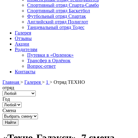
Спортивный отряд Спарта-Самбо
Спортивный отряд Баскетбол
Футбольный отряд Спартак
Английский отряд Полиглот
Танцевальный отряд Тодес
Галерея
Отзывы
Акции
Родителям
Путевки в «Орленок»
Трансфер в Орлёнок
Вопрос-ответ
Контакты
Главная
>
Галерея
>
1
>
Отряд ТЕХНО
отряд
Год
Смена
«Техно-Гэлэкси», 7 смена.