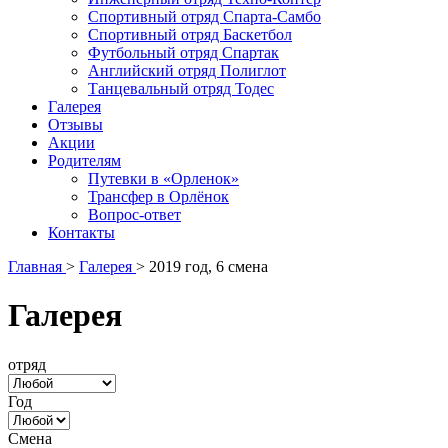
Спортивный отряд Спарта-Самбо
Спортивный отряд Баскетбол
Футбольный отряд Спартак
Английский отряд Полиглот
Танцевальный отряд Тодес
Галерея
Отзывы
Акции
Родителям
Путевки в «Орленок»
Трансфер в Орлёнок
Вопрос-ответ
Контакты
Главная
>
Галерея
>
2019 год, 6 смена
Галерея
отряд
Год
Смена