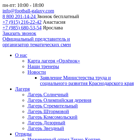
пн-пт: 10:00 - 18:00
info@football-galaxy.com
8 800 201-14-24
Звонок бесплатный
+7 (915) 216-22-42
Анастасия
+7 (985) 680-53-54
Ярослава
Заказать звонок
Официальный представитель и
организатор тематических смен
О нас
Карта лагеря «Орлёнок»
Наши тренеры
Новости
Заявление Министерства труда и
социального развития Краснодарского края
Лагеря
Лагерь Солнечный
Лагерь Олимпийская деревня
Лагерь Стремительный
Лагерь Штормовой
Лагерь Комсомольский
Лагерь Дозорный
Лагерь Звездный
Отряды
Инженерный отряд Техно-Коптер