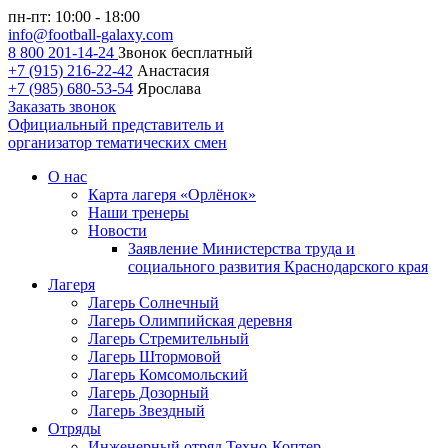
пн-пт: 10:00 - 18:00
info@football-galaxy.com
8 800 201-14-24
Звонок бесплатный
+7 (915) 216-22-42
Анастасия
+7 (985) 680-53-54
Ярослава
Заказать звонок
Официальный представитель и
организатор тематических смен
О нас
Карта лагеря «Орлёнок»
Наши тренеры
Новости
Заявление Министерства труда и
социального развития Краснодарского края
Лагеря
Лагерь Солнечный
Лагерь Олимпийская деревня
Лагерь Стремительный
Лагерь Штормовой
Лагерь Комсомольский
Лагерь Дозорный
Лагерь Звездный
Отряды
Инженерный отряд Техно-Коптер