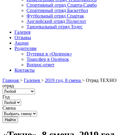
Спортивный отряд Спарта-Самбо
Спортивный отряд Баскетбол
Футбольный отряд Спартак
Английский отряд Полиглот
Танцевальный отряд Тодес
Галерея
Отзывы
Акции
Родителям
Путевки в «Орленок»
Трансфер в Орлёнок
Вопрос-ответ
Контакты
Главная
>
Галерея
>
2019 год, 8 смена
>
Отряд ТЕХНО
отряд
Год
Смена
«Техно», 8 смена. 2019 год