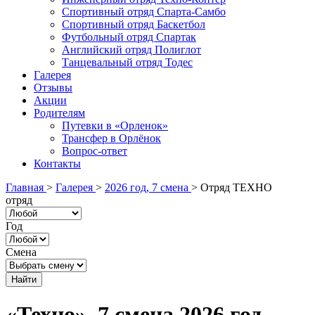
Спортивный отряд Спарта-Самбо
Спортивный отряд Баскетбол
Футбольный отряд Спартак
Английский отряд Полиглот
Танцевальный отряд Тодес
Галерея
Отзывы
Акции
Родителям
Путевки в «Орленок»
Трансфер в Орлёнок
Вопрос-ответ
Контакты
Главная
>
Галерея
>
2026 год, 7 смена
>
Отряд ТЕХНО
отряд
Год
Смена
«Техно», 7 смена 2026 год