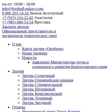
пн-пт: 10:00 - 18:00
info@football-galaxy.com
8 800 201-14-24
Звонок бесплатный
+7 (915) 216-22-42
Анастасия
+7 (985) 680-53-54
Ярослава
Заказать звонок
Официальный представитель и
организатор тематических смен
О нас
Карта лагеря «Орлёнок»
Наши тренеры
Новости
Заявление Министерства труда и
социального развития Краснодарского края
Лагеря
Лагерь Солнечный
Лагерь Олимпийская деревня
Лагерь Стремительный
Лагерь Штормовой
Лагерь Комсомольский
Лагерь Дозорный
Лагерь Звездный
Отряды
Инженерный отряд Техно-Коптер