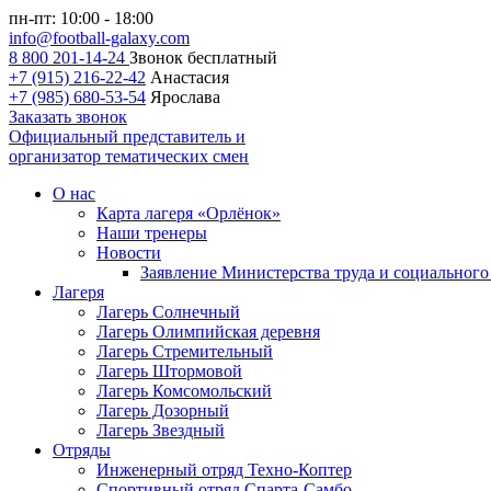
пн-пт: 10:00 - 18:00
info@football-galaxy.com
8 800 201-14-24
Звонок бесплатный
+7 (915) 216-22-42
Анастасия
+7 (985) 680-53-54
Ярослава
Заказать звонок
Официальный представитель и
организатор тематических смен
О нас
Карта лагеря «Орлёнок»
Наши тренеры
Новости
Заявление Министерства труда и социального
Лагеря
Лагерь Солнечный
Лагерь Олимпийская деревня
Лагерь Стремительный
Лагерь Штормовой
Лагерь Комсомольский
Лагерь Дозорный
Лагерь Звездный
Отряды
Инженерный отряд Техно-Коптер
Спортивный отряд Спарта-Самбо