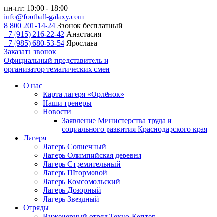
пн-пт: 10:00 - 18:00
info@football-galaxy.com
8 800 201-14-24
Звонок бесплатный
+7 (915) 216-22-42
Анастасия
+7 (985) 680-53-54
Ярослава
Заказать звонок
Официальный представитель и
организатор тематических смен
О нас
Карта лагеря «Орлёнок»
Наши тренеры
Новости
Заявление Министерства труда и
социального развития Краснодарского края
Лагеря
Лагерь Солнечный
Лагерь Олимпийская деревня
Лагерь Стремительный
Лагерь Штормовой
Лагерь Комсомольский
Лагерь Дозорный
Лагерь Звездный
Отряды
Инженерный отряд Техно-Коптер