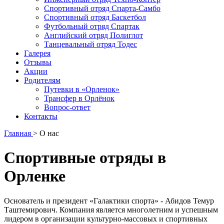
Спортивный отряд Спарта-Самбо
Спортивный отряд Баскетбол
Футбольный отряд Спартак
Английский отряд Полиглот
Танцевальный отряд Тодес
Галерея
Отзывы
Акции
Родителям
Путевки в «Орленок»
Трансфер в Орлёнок
Вопрос-ответ
Контакты
Главная
>
О нас
Спортивные отряды в
Орленке
Основатель и президент «Галактики спорта» - Абидов Темур
Таштемирович. Компания является многолетним и успешным
лидером в организации культурно-массовых и спортивных