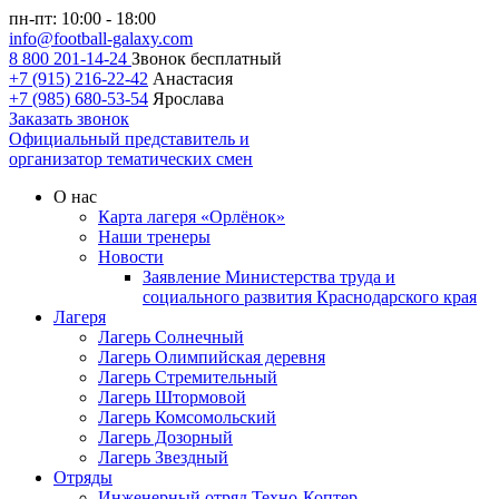
пн-пт: 10:00 - 18:00
info@football-galaxy.com
8 800 201-14-24
Звонок бесплатный
+7 (915) 216-22-42
Анастасия
+7 (985) 680-53-54
Ярослава
Заказать звонок
Официальный представитель и
организатор тематических смен
О нас
Карта лагеря «Орлёнок»
Наши тренеры
Новости
Заявление Министерства труда и
социального развития Краснодарского края
Лагеря
Лагерь Солнечный
Лагерь Олимпийская деревня
Лагерь Стремительный
Лагерь Штормовой
Лагерь Комсомольский
Лагерь Дозорный
Лагерь Звездный
Отряды
Инженерный отряд Техно-Коптер