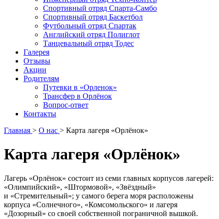
Спортивный отряд Спарта-Самбо
Спортивный отряд Баскетбол
Футбольный отряд Спартак
Английский отряд Полиглот
Танцевальный отряд Тодес
Галерея
Отзывы
Акции
Родителям
Путевки в «Орленок»
Трансфер в Орлёнок
Вопрос-ответ
Контакты
Главная
>
О нас
>
Карта лагеря «Орлёнок»
Карта лагеря «Орлёнок»
Лагерь «Орлёнок» состоит из семи главных корпусов лагерей:
«Олимпийский», «Штормовой», «Звёздный»
и «Стремительный»; у самого берега моря расположены
корпуса «Солнечного», «Комсомольского» и лагеря
«Дозорный» со своей собственной пограничной вышкой.