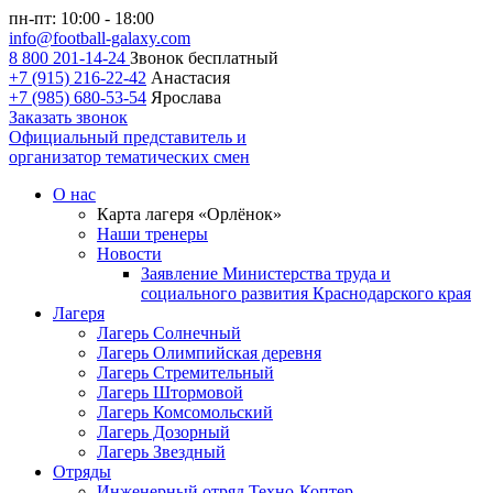
пн-пт: 10:00 - 18:00
info@football-galaxy.com
8 800 201-14-24
Звонок бесплатный
+7 (915) 216-22-42
Анастасия
+7 (985) 680-53-54
Ярослава
Заказать звонок
Официальный представитель и
организатор тематических смен
О нас
Карта лагеря «Орлёнок»
Наши тренеры
Новости
Заявление Министерства труда и
социального развития Краснодарского края
Лагеря
Лагерь Солнечный
Лагерь Олимпийская деревня
Лагерь Стремительный
Лагерь Штормовой
Лагерь Комсомольский
Лагерь Дозорный
Лагерь Звездный
Отряды
Инженерный отряд Техно-Коптер